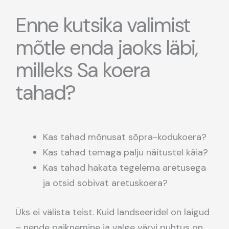
Enne kutsika valimist
mõtle enda jaoks läbi,
milleks Sa koera
tahad?
Kas tahad mõnusat sõpra-kodukoera?
Kas tahad temaga palju näitustel käia?
Kas tahad hakata tegelema aretusega
ja otsid sobivat aretuskoera?
Üks ei välista teist. Kuid landseeridel on laigud
– nende paiknemine ja valge värvi puhtus on