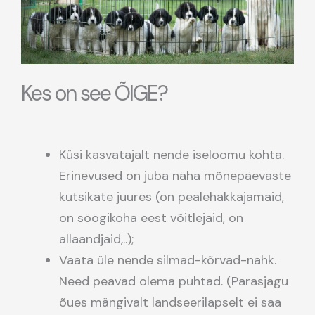
Kes on see ÕIGE?
Küsi kasvatajalt nende iseloomu kohta.
Erinevused on juba näha mõnepäevaste
kutsikate juures (on pealehakkajamaid,
on söögikoha eest võitlejaid, on
allaandjaid,..);
Vaata üle nende silmad-kõrvad-nahk.
Need peavad olema puhtad. (Parasjagu
õues mängivalt landseerilapselt ei saa