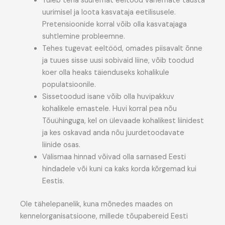
Tuleb teha suuremat eeltööd vanemate tausta
uurimisel ja loota kasvataja eetilisusele.
Pretensioonide korral võib olla kasvatajaga
suhtlemine probleemne.
Tehes tugevat eeltööd, omades piisavalt õnne
ja tuues sisse uusi sobivaid liine, võib toodud
koer olla heaks täienduseks kohalikule
populatsioonile.
Sissetoodud isane võib olla huvipakkuv
kohalikele emastele. Huvi korral pea nõu
Tõuühinguga, kel on ülevaade kohalikest liinidest
ja kes oskavad anda nõu juurdetoodavate
liinide osas.
Välismaa hinnad võivad olla sarnased Eesti
hindadele või kuni ca kaks korda kõrgemad kui
Eestis.
Ole tähelepanelik, kuna mõnedes maades on
kennelorganisatsioone, millede tõupabereid Eesti