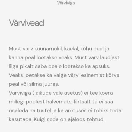
Värviviga
Värvivead
Must värv küünarnukil, kaelal, kõhu peal ja
kanna peal loetakse veaks. Must värv laudjast
liiga pikalt saba peale loetakse ka apsuks.
Veaks loetakse ka valge värvi esinemist kõrva
peal või silma juures.
Värviviga (laikude vale asetus) ei tee koera
millegi poolest halvemaks, lihtsalt ta ei saa
osaleda näitustel ja ka aretuses ei tohiks teda
kasutada. Kuigi seda on ajaloos tehtud.