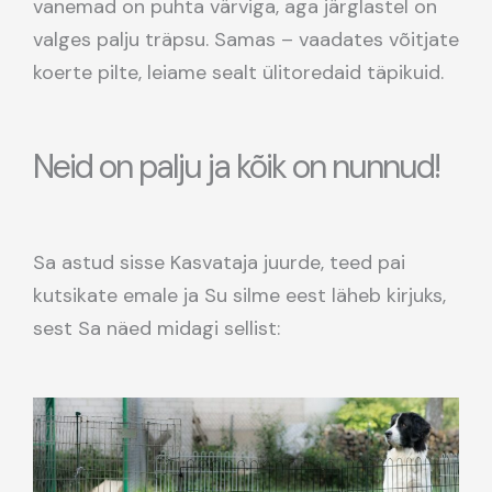
vanemad on puhta värviga, aga järglastel on
valges palju träpsu. Samas – vaadates võitjate
koerte pilte, leiame sealt ülitoredaid täpikuid.
Neid on palju ja kõik on nunnud!
Sa astud sisse Kasvataja juurde, teed pai
kutsikate emale ja Su silme eest läheb kirjuks,
sest Sa näed midagi sellist: