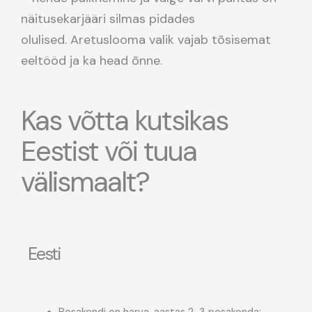
näitusekarjääri silmas pidades
olulised. Aretuslooma valik vajab tõsisemat
eeltööd ja ka head õnne.
Kas võtta kutsikas
Eestist või tuua
välismaalt?
Eesti