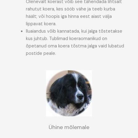
Olenevalt koerast võib see tähendada lihtsalt
rahutut koera, kes sööb vähe ja teeb kurba
häält; või hoopis iga hinna eest aiast välja
lippavat koera.
Iluaiandus võib kannatada, kui jalga tõstetakse
kus juhtub. Tublimad koeraomanikud on
õpetanud oma koera tõstma jalga vaid lubatud
postide peale.
Ühine mõlemale