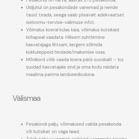
Pesakondi on harva, aastas 2-3 pesakonda;
Üldjuhul on pesakondade vanemad ja nende
taust teada, seega saab piisavalt adekvaatset
iseloomu-tervise-välimuse infot.
Võimalus koeral külas käia, võimalus kutsikaid
kohapeal vaadata. Hilisem suhtlemine
kasvatajaga lihtsam, kergem sõlmida
kokkuleppeid hindade/maksmise osas.
Mõnikord võib saada koera päris soodsalt – kui
suudad kasvatajale end ja oma kodu näidata
maailma parima landseerikoduna.
Välismaa
Pesakondi palju, võimalused valida pesakonda
või kutsikat on väga laiad;