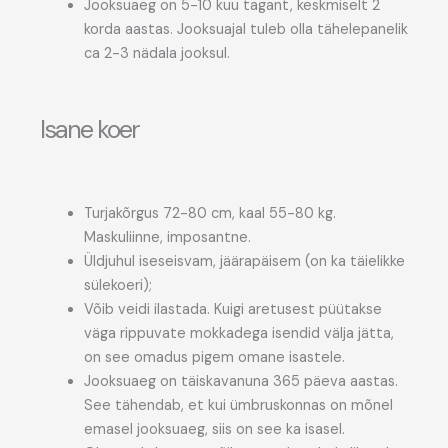
Jooksuaeg on 5-10 kuu tagant, keskmiselt 2
korda aastas. Jooksuajal tuleb olla tähelepanelik
ca 2-3 nädala jooksul.
Isane koer
Turjakõrgus 72-80 cm, kaal 55-80 kg.
Maskuliinne, imposantne.
Üldjuhul iseseisvam, jäärapäisem (on ka täielikke
sülekoeri);
Võib veidi ilastada. Kuigi aretusest püütakse
väga rippuvate mokkadega isendid välja jätta,
on see omadus pigem omane isastele.
Jooksuaeg on täiskavanuna 365 päeva aastas.
See tähendab, et kui ümbruskonnas on mõnel
emasel jooksuaeg, siis on see ka isasel.