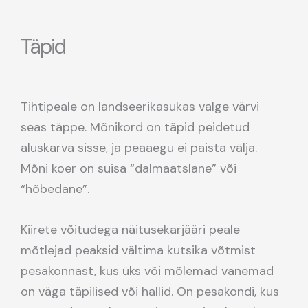
Täpid
Tihtipeale on landseerikasukas valge värvi
seas täppe. Mõnikord on täpid peidetud
aluskarva sisse, ja peaaegu ei paista välja.
Mõni koer on suisa “dalmaatslane” või
“hõbedane”.
Kiirete võitudega näitusekarjääri peale
mõtlejad peaksid vältima kutsika võtmist
pesakonnast, kus üks või mõlemad vanemad
on väga täpilised või hallid. On pesakondi, kus