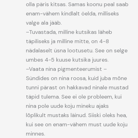
olla päris kitsas. Samas koonu peal saab
enam-vähem kindlalt öelda, milliseks
valge ala jääb.
–Tuvastada, milline kutsikas läheb
täpiliseks ja milline mitte, on 4-8
nädalaselt üsna lootusetu. See on selge
umbes 4-5 kuuse kutsika juures.
–Vaata nina pigmenteerumist –
Sündides on nina roosa, kuid juba mõne
tunni pärast on hakkavad ninale mustad
täpid tulema. See ei ole probleem, kui
nina pole uude koju mineku ajaks
lõplikult mustaks läinud. Siiski oleks hea,
kui see on enam-vähem must uude koju
minnes.