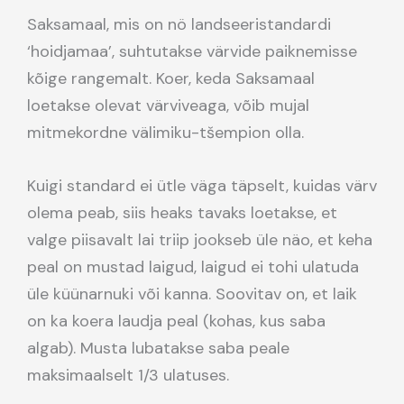
Saksamaal, mis on nö landseeristandardi
‘hoidjamaa’, suhtutakse värvide paiknemisse
kõige rangemalt. Koer, keda Saksamaal
loetakse olevat värviveaga, võib mujal
mitmekordne välimiku-tšempion olla.
Kuigi standard ei ütle väga täpselt, kuidas värv
olema peab, siis heaks tavaks loetakse, et
valge piisavalt lai triip jookseb üle näo, et keha
peal on mustad laigud, laigud ei tohi ulatuda
üle küünarnuki või kanna. Soovitav on, et laik
on ka koera laudja peal (kohas, kus saba
algab). Musta lubatakse saba peale
maksimaalselt 1/3 ulatuses.