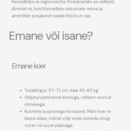
Kennelliidus ei registreerita. Kodukoeraks on sellised
jõmmid ok, kuid Kennelliidu näitustele minna ja
ametlikke pesakondi saada Eestis ei saa.
Emane või isane?
Emane koer
Turjakõrgus: 67-72 cm, kaal 45-60 kg;
Üldjuhul pehmema loomuga, rohkem seotud
inimesega;
Kuivema suujoonega kui isased. Mõni koer ei
ilasta üldse, mõnel võib seda esineda söögi
ootel või suvel palavaga.