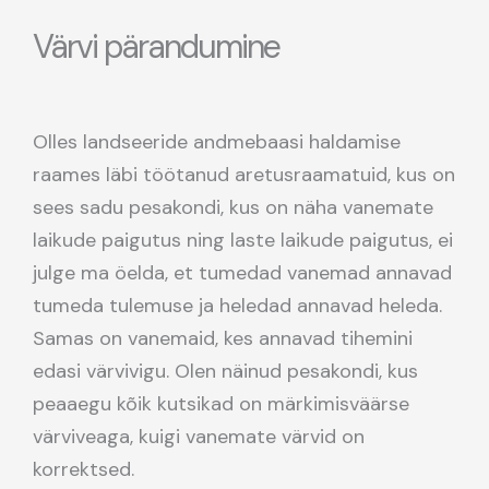
Värvi pärandumine
Olles landseeride andmebaasi haldamise
raames läbi töötanud aretusraamatuid, kus on
sees sadu pesakondi, kus on näha vanemate
laikude paigutus ning laste laikude paigutus, ei
julge ma öelda, et tumedad vanemad annavad
tumeda tulemuse ja heledad annavad heleda.
Samas on vanemaid, kes annavad tihemini
edasi värvivigu. Olen näinud pesakondi, kus
peaaegu kõik kutsikad on märkimisväärse
värviveaga, kuigi vanemate värvid on
korrektsed.