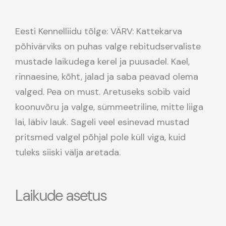
Eesti Kennelliidu tõlge: VÄRV: Kattekarva
põhivärviks on puhas valge rebitudservaliste
mustade laikudega kerel ja puusadel. Kael,
rinnaesine, kõht, jalad ja saba peavad olema
valged. Pea on must. Aretuseks sobib vaid
koonuvõru ja valge, sümmeetriline, mitte liiga
lai, läbiv lauk. Sageli veel esinevad mustad
pritsmed valgel põhjal pole küll viga, kuid
tuleks siiski välja aretada.
Laikude asetus