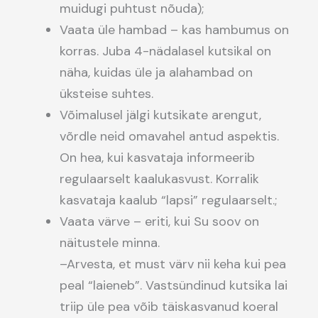
muidugi puhtust nõuda);
Vaata üle hambad – kas hambumus on
korras. Juba 4-nädalasel kutsikal on
näha, kuidas üle ja alahambad on
üksteise suhtes.
Võimalusel jälgi kutsikate arengut,
võrdle neid omavahel antud aspektis.
On hea, kui kasvataja informeerib
regulaarselt kaalukasvust. Korralik
kasvataja kaalub “lapsi” regulaarselt.;
Vaata värve – eriti, kui Su soov on
näitustele minna.
–Arvesta, et must värv nii keha kui pea
peal “laieneb”. Vastsündinud kutsika lai
triip üle pea võib täiskasvanud koeral